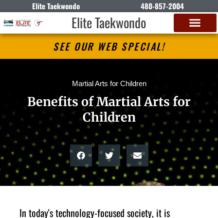
Elite Taekwondo
480-857-2004
Elite Taekwondo
SEE OUR WEB SPECIAL!
Martial Arts for Children
Benefits of Martial Arts for
Children
In tоdау'ѕ tесhnоlоgу-fосuѕеd ѕосіеtу, іt іѕ