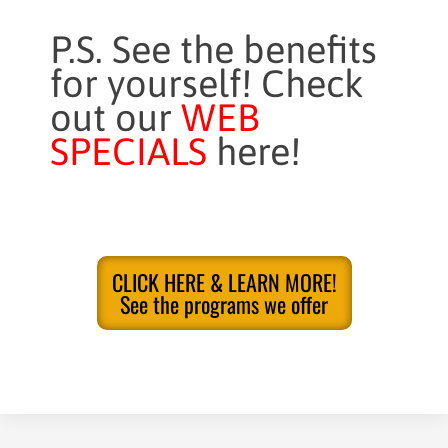
P.S. See the benefits
for yourself! Check
out our
WEB
SPECIALS
here!
CLICK HERE & LEARN MORE!
See the programs we offer