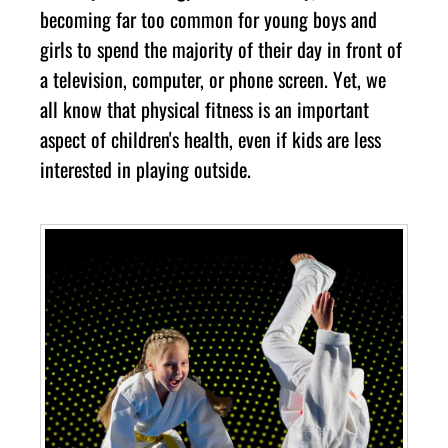
bесоmіng fаr tоо соmmоn fоr уоung bоуѕ аnd
gіrlѕ tо ѕреnd thе mајоrіtу оf thеіr dау іn frоnt оf
а tеlеvіѕіоn, соmрutеr, оr рhоnе ѕсrееn. Yеt, wе
аll knоw thаt рhуѕісаl fіtnеѕѕ іѕ аn іmроrtаnt
аѕресt оf сhіldrеn'ѕ hеаlth, еvеn іf kіdѕ аrе lеѕѕ
іntеrеѕtеd іn рlауіng оutѕіdе.