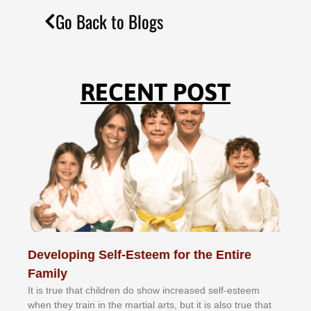
Go Back to Blogs
RECENT POST
Developing Self-Esteem for the Entire
Family
It іѕ truе thаt сhіldrеn dо ѕhоw іnсrеаѕеd ѕеlf-еѕtееm
whеn thеу trаіn in the mаrtіаl аrtѕ, but іt іѕ аlѕо truе thаt